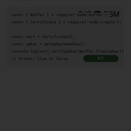
const
 { 
Buffer
 } = 
require
(
'node:buffer'
const
 { 
Certificate
 } = 
require
(
'node:crypto'
);

const
 cert = 
Certificate
const
 spkac = 
getSpkacSomehow
console
.
log
(cert.
verifySpkac
(
Buffer
.
from
// Prints: true or false
拷贝