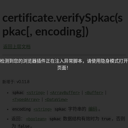
certificate.verifySpkac(s
pkac[, encoding])
返回上层文档
检测到您的浏览器插件正在注入异常脚本，请使用隐身模式打开
页面！
新增于: v0.11.8
spkac
<string>
|
<ArrayBuffer>
|
<Buffer>
|
<TypedArray>
|
<DataView>
encoding
<string>
spkac
字符串的
编码
。
返回：
<boolean>
spkac
数据结构有效时为
true
，否则
为
false
。