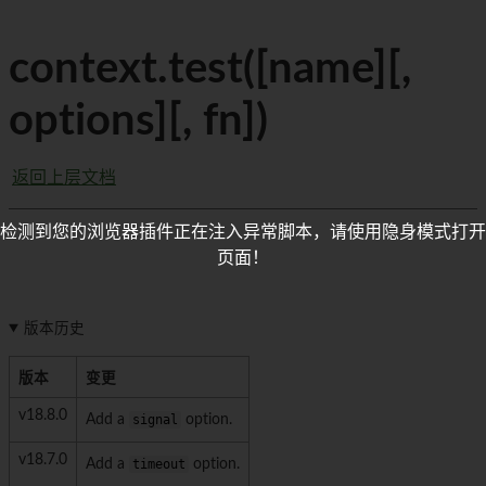
context.test([name][,
options][, fn])
返回上层文档
检测到您的浏览器插件正在注入异常脚本，请使用隐身模式打开
页面！
版本历史
版本
变更
v18.8.0
Add a
signal
option.
v18.7.0
Add a
timeout
option.