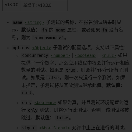
v18.0.0
新增于: v18.0.0
name
<string>
子测试的名称，在报告测试结果时显
示。
默认值：
fn
的
name
属性，或者如果
fn
没有名
称，则为
'<anonymous>'
。
options
<Object>
子测试的配置选项。支持以下属性：
concurrency
<number>
|
<boolean>
|
<null>
如果
提供了一个数字，那么应用线程中将会并行运行相应
数量的测试。如果是
true
，则会并行运行所有子测
试。如果是
false
，则一次只运行一个测试。如果
未指定，子测试将从其父测试继承此值。
默认值：
null
。
only
<boolean>
如果为真，并且测试环境配置为运
行
only
测试，则将运行此测试。否则，该测试将被
跳过。
默认值：
false
。
signal
<AbortSignal>
允许中止正在进行的测试。