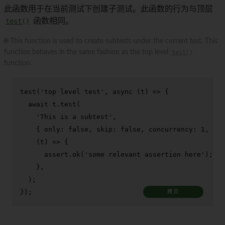
此函数用于在当前测试下创建子测试。此函数的行为与顶层
test()
函数相同。
🌐 This function is used to create subtests under the current test. This
function behaves in the same fashion as the top level
test()
function.
test
(
'top level test'
, 
async
 (t) => {

await
 t.
test
(

'This is a subtest'
,

    { 
only
: 
false
, 
skip
: 
false
, 
concurrency
: 
1
, 
tod
(
t
) =>
 {

      assert.
ok
(
'some relevant assertion here'
);

    },

  );

});
拷贝