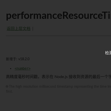
performanceResourceT
返回上层文档
检
新增于: v18.2.0
<number>
高精度毫秒时间戳，表示在 Node.js 接收到资源的最后
🌐 The high resolution millisecond timestamp representing the time i
first.