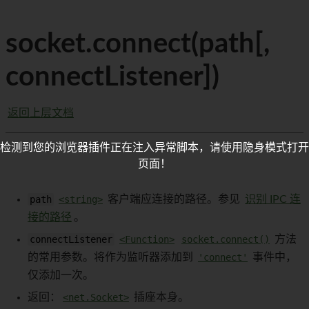
socket.connect(path[,
connectListener])
返回上层文档
检测到您的浏览器插件正在注入异常脚本，请使用隐身模式打开
页面！
path
<string>
客户端应连接的路径。参见
识别 IPC 连
接的路径
。
connectListener
<Function>
socket.connect()
方法
的常用参数。将作为监听器添加到
'connect'
事件中，
仅添加一次。
返回：
<net.Socket>
插座本身。