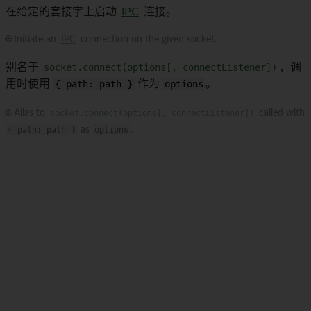
在给定的套接字上启动
IPC
连接。
🌐 Initiate an
IPC
connection on the given socket.
别名于
socket.connect(options[, connectListener])
，调
用时使用
{ path: path }
作为
options
。
🌐 Alias to
socket.connect(options[, connectListener])
called with
{ path: path }
as
options
.