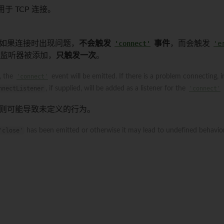
用于 TCP 连接。
如果连接时出现问题，
不会触发
'connect'
事件
，而会触发
'e
监听器被添加，
只触发一次
。
, the
'connect'
event will be emitted. If there is a problem connecting, 
nnectListener
, if supplied, will be added as a listener for the
'connect'
则可能导致未定义的行为。
'close'
has been emitted or otherwise it may lead to undefined behavior