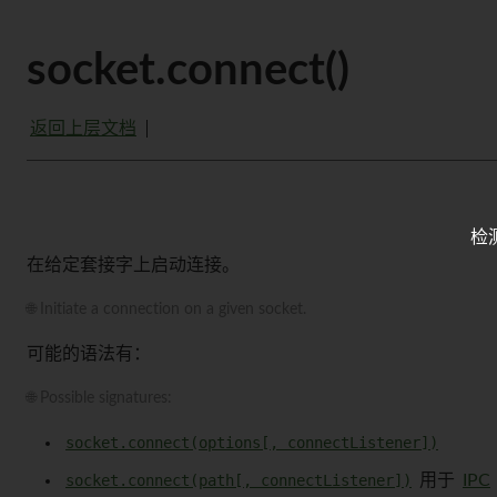
socket.connect()
返回上层文档
检
在给定套接字上启动连接。
🌐 Initiate a connection on a given socket.
可能的语法有：
🌐 Possible signatures:
socket.connect(options[, connectListener])
socket.connect(path[, connectListener])
用于
IPC