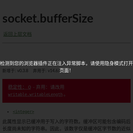
socket.bufferSize
返回上层文档
检测到您的浏览器插件正在注入异常脚本，请使用隐身模式打开
页面！
新增于: v0.3.8
弃用于: v14.6.0
稳定性： 0
- 弃用：请改用
writable.writableLength
。
<integer>
此属性显示已缓冲用于写入的字符数。缓冲区可能包含编码后
长度尚未知的字符串。因此，该数字仅是缓冲区字节数的近似