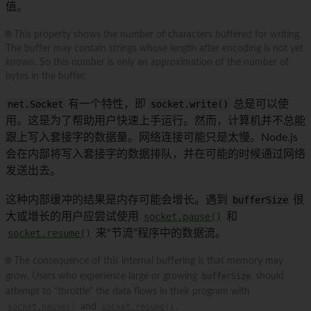
值。
🌐 This property shows the number of characters buffered for writing.
The buffer may contain strings whose length after encoding is not yet
known. So this number is only an approximation of the number of
bytes in the buffer.
net.Socket
有一个特性，即
socket.write()
总是可以使
用。这是为了帮助用户快速上手运行。然而，计算机并不总能
跟上写入套接字的数据量。网络连接可能只是太慢。Node.js
会在内部将写入套接字的数据排队，并在可能的时候通过网络
发送出去。
这种内部缓冲的结果是内存可能会增长。遇到
bufferSize
很
大或增长的用户应尝试使用
socket.pause()
和
socket.resume()
来“节流”程序中的数据流。
🌐 The consequence of this internal buffering is that memory may
grow. Users who experience large or growing
bufferSize
should
attempt to "throttle" the data flows in their program with
socket.pause()
and
socket.resume()
.