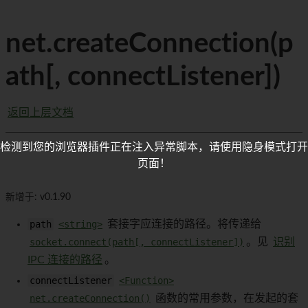
net.createConnection(p
ath[, connectListener])
返回上层文档
检测到您的浏览器插件正在注入异常脚本，请使用隐身模式打开
页面！
新增于: v0.1.90
path
<string>
套接字应连接的路径。将传递给
socket.connect(path[, connectListener])
。见
识别
IPC 连接的路径
。
connectListener
<Function>
net.createConnection()
函数的常用参数，在发起的套