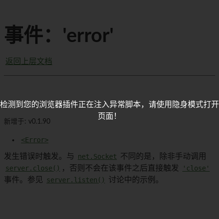
事件：'error'
返回上层文档
检测到您的浏览器插件正在注入异常脚本，请使用隐身模式打开
页面！
新增于: v0.1.90
<Error>
发生错误时触发。与
net.Socket
不同的是，除非手动调用
server.close()
，否则不会在该事件之后直接触发
'close'
事件。参见
server.listen()
讨论中的示例。