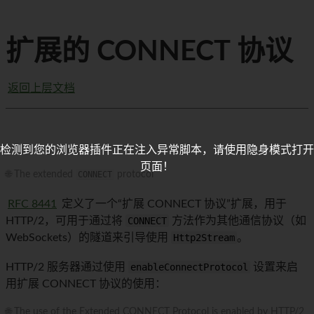
扩展的 CONNECT 协议
返回上层文档
检测到您的浏览器插件正在注入异常脚本，请使用隐身模式打开
页面！
🌐 The extended
CONNECT
protocol
RFC 8441
定义了一个“扩展 CONNECT 协议”扩展，用于
HTTP/2，可用于通过将
CONNECT
方法作为其他通信协议（如
WebSockets）的隧道来引导使用
Http2Stream
。
HTTP/2 服务器通过使用
enableConnectProtocol
设置来启
用扩展 CONNECT 协议的使用：
🌐 The use of the Extended CONNECT Protocol is enabled by HTTP/2