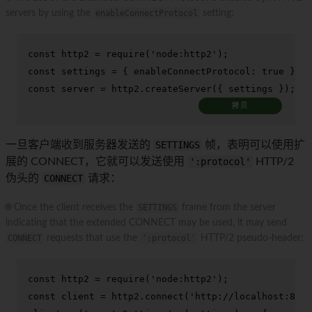
servers by using the
enableConnectProtocol
setting:
const
 http2 = 
require
(
'node:http2'
const
 settings = { 
enableConnectProtocol
: 
true
const
 server = http2.
createServer
({ settings });
拷贝
一旦客户端收到服务器发送的
SETTINGS
帧，表明可以使用扩
展的 CONNECT，它就可以发送使用
':protocol'
HTTP/2
伪头的
CONNECT
请求：
🌐 Once the client receives the
SETTINGS
frame from the server
indicating that the extended CONNECT may be used, it may send
CONNECT
requests that use the
':protocol'
HTTP/2 pseudo-header:
const
 http2 = 
require
(
'node:http2'
const
 client = http2.
connect
(
'http://localhost:8080