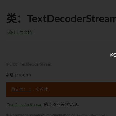
类：TextDecoderStrea
返回上层文档
检
🌐 Class:
TextDecoderStream
新增于: v18.0.0
稳定性： 1
- 实验性。
TextDecoderStream
的浏览器兼容实现。
🌐 A browser-compatible implementation of
TextDecoderStream
.