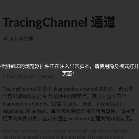
TracingChannel 通道
返回上层文档
检测到您的浏览器插件正在注入异常脚本，请使用隐身模式打开
页面！
🌐 TracingChannel Channels
TracingChannel 是多个 diagnostics_channel 的集合，表示单
个可跟踪操作执行生命周期中的特定点。其行为分为五个
diagnostics_channel，包括
start
、
end
、
asyncStart
、
asyncEnd
和
error
。单个可跟踪操作将在所有事件之间共享
相同的事件对象，这对于通过 weakmap 管理关联非常有用。
🌐 A TracingChannel is a collection of several diagnostics_channels
representing specific points in the execution lifecycle of a single