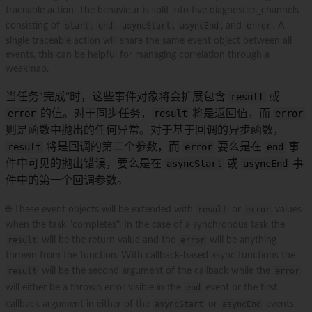
traceable action. The behaviour is split into five diagnostics_channels
consisting of
start
,
end
,
asyncStart
,
asyncEnd
, and
error
. A
single traceable action will share the same event object between all
events, this can be helpful for managing correlation through a
weakmap.
当任务“完成”时，这些事件对象将会扩展包含
result
或
error
的值。对于同步任务，
result
将是返回值，而
error
则是函数中抛出的任何异常。对于基于回调的异步函数，
result
将是回调的第二个参数，而
error
要么是在
end
事
件中可见的抛出错误，要么是在
asyncStart
或
asyncEnd
事
件中的第一个回调参数。
🌐 These event objects will be extended with
result
or
error
values
when the task "completes". In the case of a synchronous task the
result
will be the return value and the
error
will be anything
thrown from the function. With callback-based async functions the
result
will be the second argument of the callback while the
error
will either be a thrown error visible in the
end
event or the first
callback argument in either of the
asyncStart
or
asyncEnd
events.