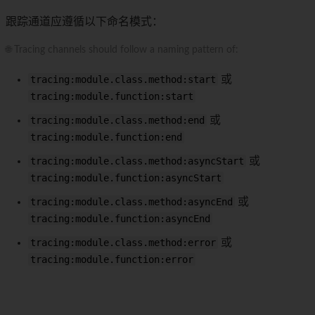
跟踪通道应遵循以下命名模式：
🌐 Tracing channels should follow a naming pattern of:
tracing:module.class.method:start
或
tracing:module.function:start
tracing:module.class.method:end
或
tracing:module.function:end
tracing:module.class.method:asyncStart
或
tracing:module.function:asyncStart
tracing:module.class.method:asyncEnd
或
tracing:module.function:asyncEnd
tracing:module.class.method:error
或
tracing:module.function:error