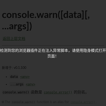
console.warn([data][,
...args])
返回上层文档
检测到您的浏览器插件正在注入异常脚本，请使用隐身模式打开
页面！
新增于: v0.1.100
data
<any>
...args
<any>
console.warn()
函数是
console.error()
的别名。
🌐 The
console.warn()
function is an alias for
console.error()
.