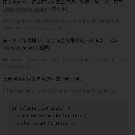
在主要部分，这会向特定的工作进程发送一条消息。它与
ChildProcess.send()
完全相同。
🌐 In the primary, this sends a message to a specific worker. It is
identical to
ChildProcess.send()
.
在一个工作线程中，这会向主线程发送一条消息。它与
process.send()
相同。
🌐 In a worker, this sends a message to the primary. It is identical to
process.send()
.
此示例将回显来自主进程的所有消息：
🌐 This example will echo back all messages from the primary:
if
 (cluster.
isPrimary
) {

const
 worker = cluster.
fork
();

  worker.
send
(
'hi there'
);
