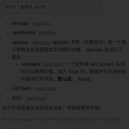
v0.7.0
新增于: v0.7.0
message
<Object>
sendHandle
<Handle>
options
<Object>
options
参数（如果存在）是一个用
于参数化发送某些类型句柄的对象。
options
支持以下
属性：
keepOpen
<boolean>
一个在传递
net.Socket
实例
时可以使用的值。当为
true
时，套接字在发送进程
中保持打开状态。
默认值：
false
。
callback
<Function>
返回：
<boolean>
向工作进程或主进程发送消息，可选择使用句柄。
🌐 Send a message to a worker or primary, optionally with a handle.