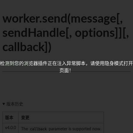
worker.send(message[,
sendHandle[, options]][,
callback])
返回上层文档
检测到您的浏览器插件正在注入异常脚本，请使用隐身模式打开
页面！
版本历史
版本
变更
v4.0.0
The
callback
parameter is supported now.