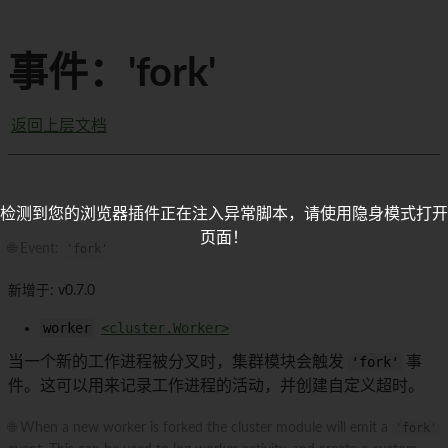
事件：'fork'
返回上层文档
检测到您的浏览器插件正在注入异常脚本，请使用隐身模式打开
页面！
🌐 Event:
'fork'
新增于: v0.7.0
worker
<cluster.Worker>
当一个新的工作进程被分叉时，集群模块会触发
'fork'
事
件。这可以用来记录工作进程的活动，并创建自定义超时。
🌐 When a new worker is forked the cluster module will emit a
'fork'