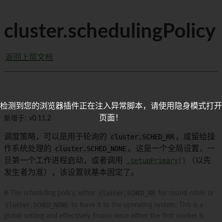
cluster.schedulingPolicy
返回上层文档
检测到您的浏览器插件正在注入异常脚本，请使用隐身模式打开
页面！
新增于: v0.11.2
调度策略，可以是用于轮询的
cluster.SCHED_RR
，或留给操
作系统处理的
cluster.SCHED_NONE
。这是一个全局设置，一
旦第一个工作进程启动，或者调用
.setupPrimary()
（以先
发生者为准），该设置就基本固定了。
🌐 The scheduling policy, either
cluster.SCHED_RR
for round-robin or
cluster.SCHED_NONE
to leave it to the operating system. This is a
global setting and effectively frozen once either the first worker is