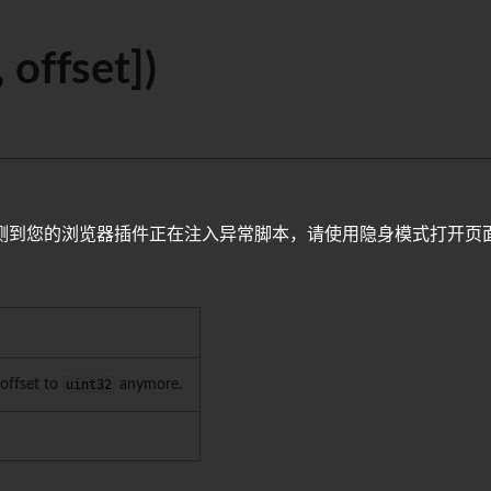
 offset])
测到您的浏览器插件正在注入异常脚本，请使用隐身模式打开页
 offset to
uint32
anymore.