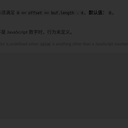
必须满足
0 <= offset <= buf.length - 4
。
默认值：
0
。
是 JavaScript 数字时，行为未定义。
vior is undefined when
value
is anything other than a JavaScript number