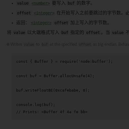
value
<number>
要写入
buf
的数字。
offset
<integer>
在开始写入之前要跳过的字节数。
返回：
<integer>
offset
加上写入的字节数。
将
value
以大端格式写入
buf
指定的
offset
。当
value
不
🌐 Writes
value
to
buf
at the specified
offset
as big-endian. Beha
const
 { 
Buffer
 } = 
require
(
'node:buffer'
);

const
 buf = 
Buffer
.
allocUnsafe
(
4
);

buf.
writeFloatBE
(
0xcafebabe
, 
0
);

console
.
log
// Prints: <Buffer 4f 4a fe bb>