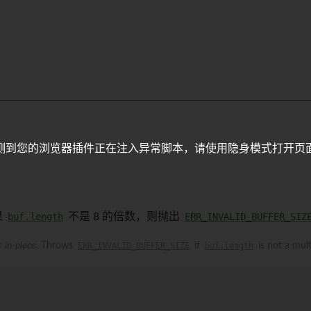
测到您的浏览器插件正在注入异常脚本，请使用隐身模式打开页
果
buf.length
不是 8 的倍数，则抛出
ERR_INVALID_BUFFER_SIZ
er
in-place
. Throws
ERR_INVALID_BUFFER_SIZE
if
buf.length
is not a mult