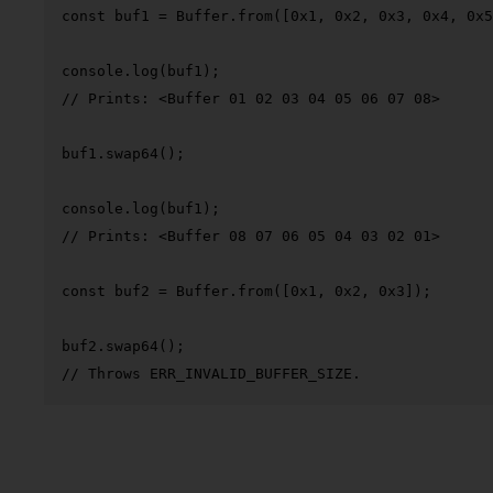
const
 buf1 = 
Buffer
.
from
([
0x1
, 
0x2
, 
0x3
, 
0x4
, 
0x5
console
.
log
// Prints: <Buffer 01 02 03 04 05 06 07 08>
buf1.
swap64
();

console
.
log
// Prints: <Buffer 08 07 06 05 04 03 02 01>
const
 buf2 = 
Buffer
.
from
([
0x1
, 
0x2
, 
0x3
]);

buf2.
swap64
// Throws ERR_INVALID_BUFFER_SIZE.