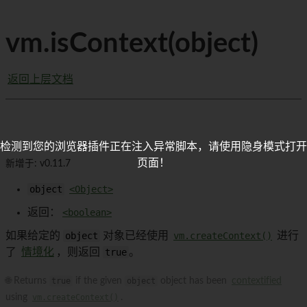
vm.isContext(object)
返回上层文档
检测到您的浏览器插件正在注入异常脚本，请使用隐身模式打开
页面！
新增于: v0.11.7
object
<Object>
返回：
<boolean>
如果给定的
object
对象已经使用
vm.createContext()
进行
了
情境化
，则返回
true
。
🌐 Returns
true
if the given
object
object has been
contextified
using
vm.createContext()
.