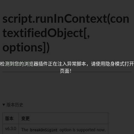
script.runInContext(con
textifiedObject[,
options])
返回上层文档
检测到您的浏览器插件正在注入异常脚本，请使用隐身模式打开
页面！
版本历史
版本
变更
v6.3.0
The
breakOnSigint
option is supported now.