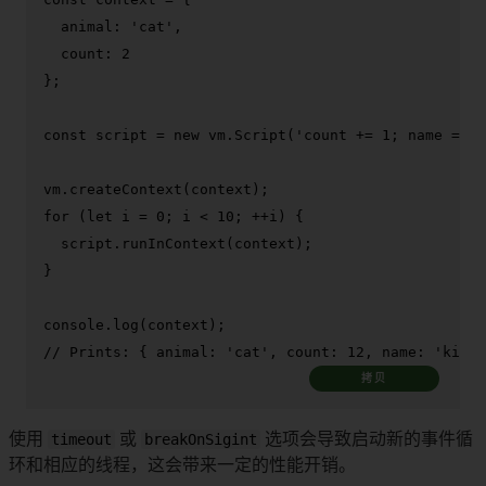
animal
: 
'cat'
,

count
: 
2
};

const
 script = 
new
 vm.
Script
(
'count += 1; name = "k
vm.
createContext
for
 (
let
 i = 
0
; i < 
10
; ++i) {

  script.
runInContext
(context);

}

console
.
log
// Prints: { animal: 'cat', count: 12, name: 'kitty
拷贝
使用
timeout
或
breakOnSigint
选项会导致启动新的事件循
环和相应的线程，这会带来一定的性能开销。