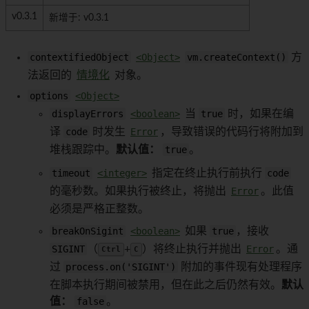
v0.3.1
新增于: v0.3.1
contextifiedObject
<Object>
vm.createContext()
方
法返回的
情境化
对象。
options
<Object>
displayErrors
<boolean>
当
true
时，如果在编
译
code
时发生
Error
，导致错误的代码行将附加到
堆栈跟踪中。
默认值：
true
。
timeout
<integer>
指定在终止执行前执行
code
的毫秒数。如果执行被终止，将抛出
Error
。此值
必须是严格正整数。
breakOnSigint
<boolean>
如果
true
，接收
SIGINT
（
+
）将终止执行并抛出
Error
。通
Ctrl
C
过
process.on('SIGINT')
附加的事件现有处理程序
在脚本执行期间被禁用，但在此之后仍然有效。
默认
值：
false
。