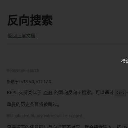
反向搜索
返回上层文档
检
🌐 Reverse-i-search
新增于: v13.6.0, v12.17.0
REPL 支持类似于
ZSH
的双向反向-i-搜索。可以通过
Ctrl
重复的历史条目将被跳过。
🌐 Duplicated history entries will be skipped.
只要按下的任意键与反向搜索不对应，就会接受输入。按
Es