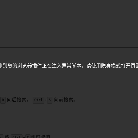
测到您的浏览器插件正在注入异常脚本，请使用隐身模式打开页
+
向后搜索，
+
向前搜索。
R
Ctrl
S
或
+
即可取消。
c
Ctrl
C