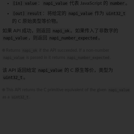
[in] value
：
napi_value
代表 JavaScript 的
number
。
[out] result
：将给定的
napi_value
作为
uint32_t
的 C 原始类型等价物。
如果 API 成功，则返回
napi_ok
。如果传入了非数字的
napi_value
，则返回
napi_number_expected
。
🌐 Returns
napi_ok
if the API succeeded. If a non-number
napi_value
is passed in it returns
napi_number_expected
.
该 API 返回给定
napi_value
的 C 原生等价，类型为
uint32_t
。
🌐 This API returns the C primitive equivalent of the given
napi_value
as a
uint32_t
.