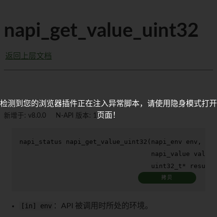
napi_get_value_uint32
返回上层文档
检测到您的浏览器插件正在注入异常脚本，请使用隐身模式打开
页面！
新增于: v8.0.0
N-API 版本: 1
napi_status 
napi_get_value_uint32
(napi_env env,

                                  napi_value value,

uint32_t
* result)
拷贝
[in] env
：API 被调用时所处的环境。