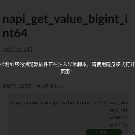
napi_get_value_bigint_i
nt64
返回上层文档
检测到您的浏览器插件正在注入异常脚本，请使用隐身模式打开
页面！
新增于: v10.7.0
N-API 版本: 6
napi_status 
napi_get_value_bigint_int64
(napi_env en
                                        napi_value 
int64_t
* re
bool
* lossl
拷贝