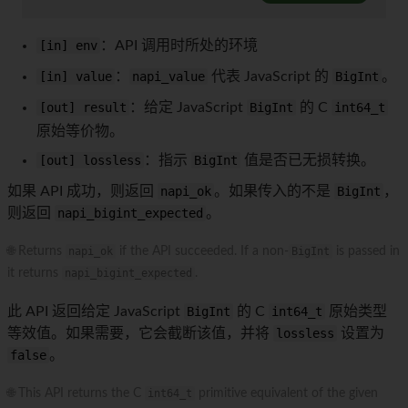
[in] env
：API 调用时所处的环境
[in] value
：
napi_value
代表 JavaScript 的
BigInt
。
[out] result
：给定 JavaScript
BigInt
的 C
int64_t
原始等价物。
[out] lossless
：指示
BigInt
值是否已无损转换。
如果 API 成功，则返回
napi_ok
。如果传入的不是
BigInt
，
则返回
napi_bigint_expected
。
🌐 Returns
napi_ok
if the API succeeded. If a non-
BigInt
is passed in
it returns
napi_bigint_expected
.
此 API 返回给定 JavaScript
BigInt
的 C
int64_t
原始类型
等效值。如果需要，它会截断该值，并将
lossless
设置为
false
。
🌐 This API returns the C
int64_t
primitive equivalent of the given