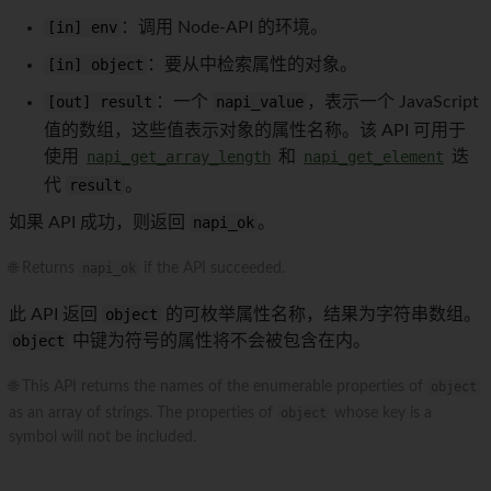
[in] env
：调用 Node-API 的环境。
[in] object
：要从中检索属性的对象。
[out] result
：一个
napi_value
，表示一个 JavaScript
值的数组，这些值表示对象的属性名称。该 API 可用于
使用
napi_get_array_length
和
napi_get_element
迭
代
result
。
如果 API 成功，则返回
napi_ok
。
🌐 Returns
napi_ok
if the API succeeded.
此 API 返回
object
的可枚举属性名称，结果为字符串数组。
object
中键为符号的属性将不会被包含在内。
🌐 This API returns the names of the enumerable properties of
object
as an array of strings. The properties of
object
whose key is a
symbol will not be included.