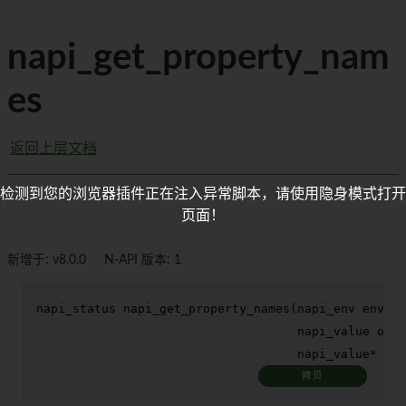
napi_get_property_nam
es
返回上层文档
检测到您的浏览器插件正在注入异常脚本，请使用隐身模式打开
页面！
新增于: v8.0.0
N-API 版本: 1
napi_status 
napi_get_property_names
(napi_env env,

                                    napi_value obje
                                    napi_value* res
拷贝