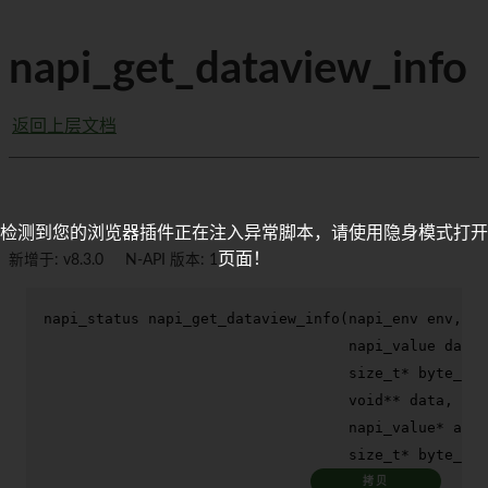
napi_get_dataview_info
返回上层文档
检测到您的浏览器插件正在注入异常脚本，请使用隐身模式打开
页面！
新增于: v8.3.0
N-API 版本: 1
napi_status 
napi_get_dataview_info
(napi_env env,

                                   napi_value datav
size_t
* byte_len
void
** data,

                                   napi_value* arra
size_t
* byte_off
拷贝