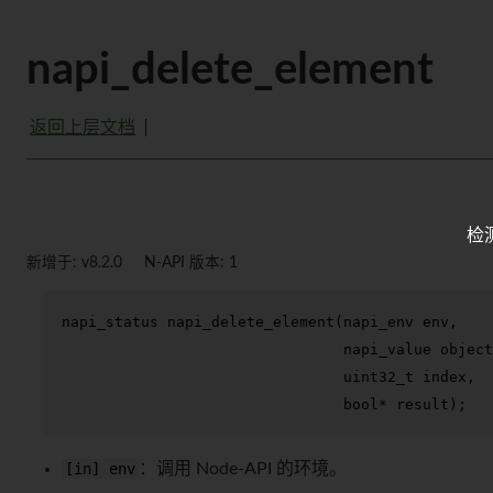
napi_delete_element
返回上层文档
检
新增于: v8.2.0
N-API 版本: 1
napi_status 
napi_delete_element
(napi_env env,

                                napi_value object
uint32_t
 index,

bool
* result)
;
[in] env
：调用 Node-API 的环境。