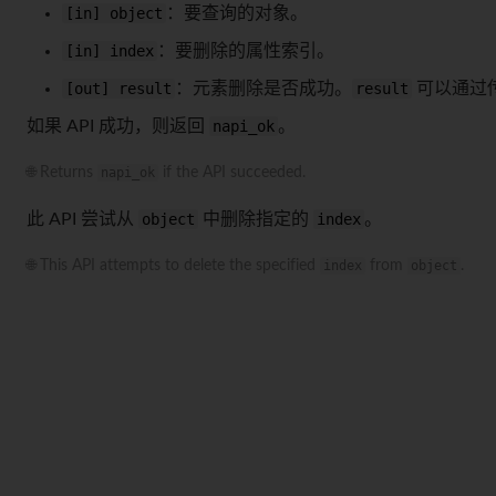
[in] object
：要查询的对象。
[in] index
：要删除的属性索引。
[out] result
：元素删除是否成功。
result
可以通过
如果 API 成功，则返回
napi_ok
。
🌐 Returns
napi_ok
if the API succeeded.
此 API 尝试从
object
中删除指定的
index
。
🌐 This API attempts to delete the specified
index
from
object
.