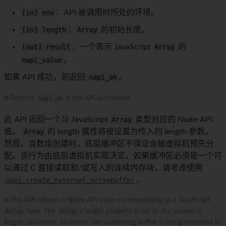
[in] env
：API 被调用时所处的环境。
[in] length
：
Array
的初始长度。
[out] result
：一个表示 JavaScript
Array
的
napi_value
。
如果 API 成功，则返回
napi_ok
。
🌐 Returns
napi_ok
if the API succeeded.
此 API 返回一个与 JavaScript
Array
类型对应的 Node-API
值。
Array
的 length 属性将被设置为传入的 length 参数。
然而，当数组创建时，底层缓冲区不保证会被虚拟机预先分
配。该行为由底层虚拟机实现决定。如果缓冲区必须是一个可
以通过 C 直接读取和/或写入的连续内存块，请考虑使用
napi_create_external_arraybuffer
。
🌐 This API returns a Node-API value corresponding to a JavaScript
Array
type. The
Array
's length property is set to the passed-in
length parameter. However, the underlying buffer is not guaranteed to