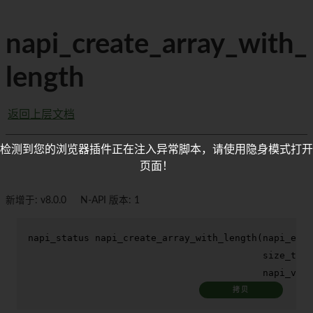
napi_create_array_with_
length
返回上层文档
检测到您的浏览器插件正在注入异常脚本，请使用隐身模式打开
页面！
新增于: v8.0.0
N-API 版本: 1
napi_status 
napi_create_array_with_length
(napi_env 
size_t
 le
                                          napi_valu
拷贝