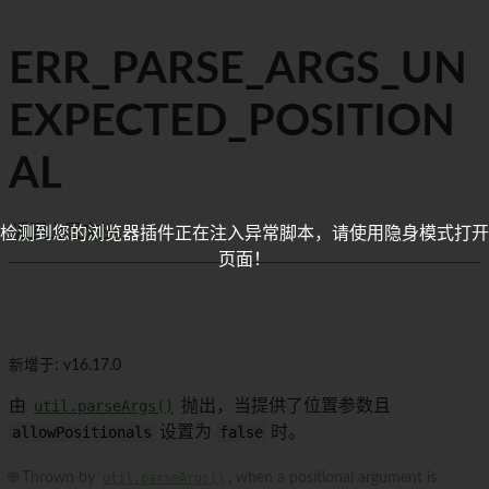
ERR_PARSE_ARGS_UN
EXPECTED_POSITION
AL
返回上层文档
检测到您的浏览器插件正在注入异常脚本，请使用隐身模式打开
页面！
新增于: v16.17.0
由
util.parseArgs()
抛出，当提供了位置参数且
allowPositionals
设置为
false
时。
🌐 Thrown by
util.parseArgs()
, when a positional argument is