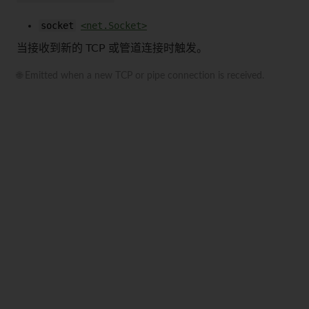
socket
<net.Socket>
当接收到新的 TCP 或管道连接时触发。
🌐 Emitted when a new TCP or pipe connection is received.