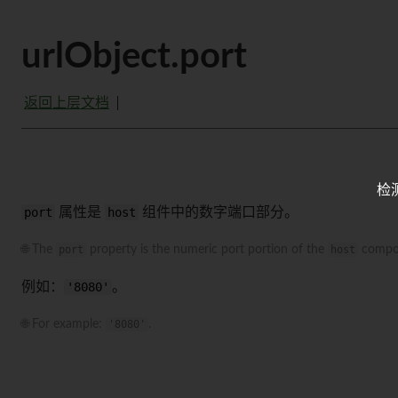
urlObject.port
返回上层文档
检
port
属性是
host
组件中的数字端口部分。
🌐 The
port
property is the numeric port portion of the
host
compo
例如：
'8080'
。
🌐 For example:
'8080'
.