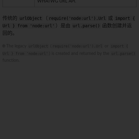
WHATWG URL API.
传统的
urlObject
（
require('node:url').Url
或
import {
Url } from 'node:url'
）是由
url.parse()
函数创建并返
回的。
🌐 The legacy
urlObject
(
require('node:url').Url
or
import {
Url } from 'node:url'
) is created and returned by the
url.parse()
function.