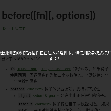
before([fn][, options])
返回上层文档
检测到您的浏览器插件正在注入异常脚本，请使用隐身模式打开
页面！
新增于: v18.8.0, v16.18.0
fn
<Function>
|
<AsyncFunction>
钩子函数。如果钩子
使用回调，回调函数作为第二个参数传入。**默认值：**
一个空操作函数。
options
<Object>
钩子的配置选项。支持以下属性：
signal
<AbortSignal>
允许中止正在进行的钩子。
timeout
<number>
钩子将在若干毫秒后失败。 如果
未指定，子测试将继承其父级的此值。
默认值：