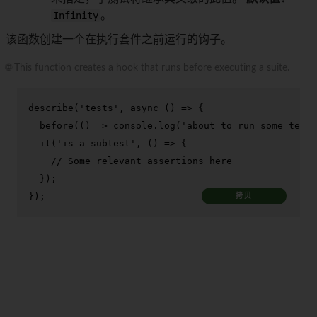
Infinity
。
该函数创建一个在执行套件之前运行的钩子。
🌐 This function creates a hook that runs before executing a suite.
describe
(
'tests'
, 
async
 () => {

before
(
() =>
console
.
log
(
'about to run some test'
it
(
'is a subtest'
, 
() =>
 {

// Some relevant assertions here
  });

});
拷贝