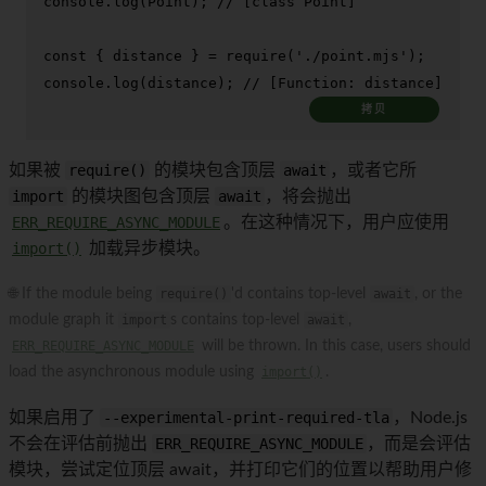
console
.
log
(
Point
); 
// [class Point]
const
 { distance } = 
require
(
'./point.mjs'
console
.
log
(distance); 
// [Function: distance]
拷贝
如果被
require()
的模块包含顶层
await
，或者它所
import
的模块图包含顶层
await
，将会抛出
ERR_REQUIRE_ASYNC_MODULE
。在这种情况下，用户应使用
import()
加载异步模块。
🌐 If the module being
require()
'd contains top-level
await
, or the
module graph it
import
s contains top-level
await
,
ERR_REQUIRE_ASYNC_MODULE
will be thrown. In this case, users should
load the asynchronous module using
import()
.
如果启用了
--experimental-print-required-tla
，Node.js
不会在评估前抛出
ERR_REQUIRE_ASYNC_MODULE
，而是会评估
模块，尝试定位顶层 await，并打印它们的位置以帮助用户修