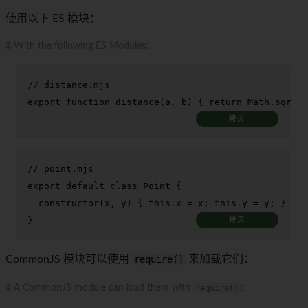
使用以下 ES 模块：
🌐 With the following ES Modules:
// distance.mjs
export
function
distance
(
a, b
) { 
return
Math
.
sqrt
((
拷贝
// point.mjs
export
default
class
Point
 {

constructor
(
x, y
) { 
this
.
x
 = x; 
this
.
y
 = y; }

}
拷贝
CommonJS 模块可以使用
require()
来加载它们：
🌐 A CommonJS module can load them with
require()
: