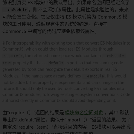
够识别真实 ES 模块中的默认导出。如果命名空间已经定义了
__esModule
，则不会添加该属性。此属性是实验性的，未来
可能会发生变化。它应仅由将 ES 模块转换为 CommonJS 模
块的工具使用，遵循现有生态系统的约定。直接在
CommonJS 中编写的代码应避免依赖该属性。
🌐 For interoperability with existing tools that convert ES Modules into
CommonJS, which could then load real ES Modules through
require()
, the returned namespace would contain a
__esModule:
true
property if it has a
default
export so that consuming code
generated by tools can recognize the default exports in real ES
Modules. If the namespace already defines
__esModule
, this would
not be added. This property is experimental and can change in the
future. It should only be used by tools converting ES modules into
CommonJS modules, following existing ecosystem conventions. Code
authored directly in CommonJS should avoid depending on it.
由“require（）”返回的结果是
模块命名空间对象
，其中 默认
导出的“.default”属性，类似于“import（）”返回的结果。 为了
自定义“require（esm）”直接返回的内容，ES模块可以导出 使