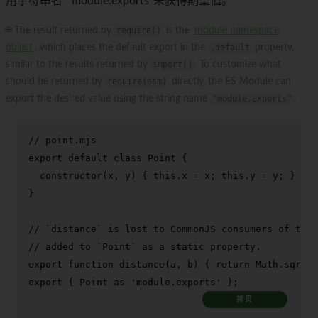
用字符串名 '“module.exports”来获得期望值。
🌐 The result returned by
require()
is the
module namespace
object
, which places the default export in the
.default
property,
similar to the results returned by
import()
. To customize what
should be returned by
require(esm)
directly, the ES Module can
export the desired value using the string name
"module.exports"
.
// point.mjs
export
default
class
Point
 {

constructor
(
x, y
) { 
this
.
x
 = x; 
this
.
y
 = y; }

}

// `distance` is lost to CommonJS consumers of this
// added to `Point` as a static property.
export
function
distance
(
a, b
) { 
return
Math
.
sqrt
((
export
 { 
Point
as
'module.exports'
 };
拷贝