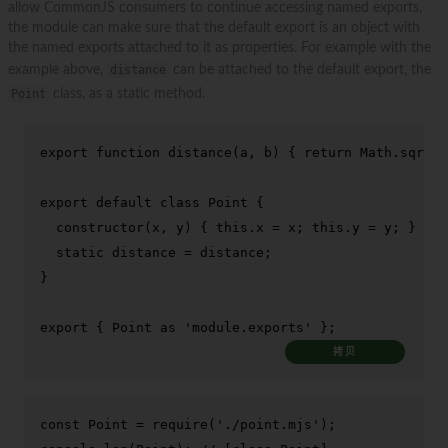
allow CommonJS consumers to continue accessing named exports,
the module can make sure that the default export is an object with
the named exports attached to it as properties. For example with the
example above,
distance
can be attached to the default export, the
Point
class, as a static method.
export
function
distance
(
a, b
) { 
return
Math
.
sqrt
((
export
default
class
Point
 {

constructor
(
x, y
) { 
this
.
x
 = x; 
this
.
y
 = y; }

static
 distance = distance;

}

export
 { 
Point
as
'module.exports'
 };
拷贝
const
Point
 = 
require
(
'./point.mjs'