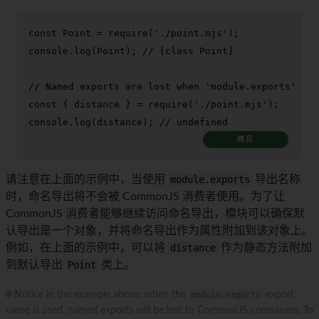
const
Point
 = 
require
(
'./point.mjs'
console
.
log
(
Point
); 
// [class Point]
// Named exports are lost when 'module.exports' is 
const
 { distance } = 
require
(
'./point.mjs'
console
.
log
(distance); 
// undefined
拷贝
请注意在上面的示例中，当使用
module.exports
导出名称
时，命名导出将不会被 CommonJS 消费者使用。为了让
CommonJS 消费者能够继续访问命名导出，模块可以确保默
认导出是一个对象，并将命名导出作为属性附加到该对象上。
例如，在上面的示例中，可以将
distance
作为静态方法附加
到默认导出
Point
类上。
🌐 Notice in the example above, when the
module.exports
export
name is used, named exports will be lost to CommonJS consumers. To