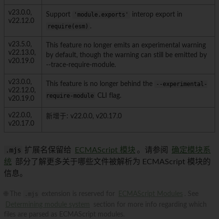
v23.0.0,
Support
'module.exports'
interop export in
v22.12.0
require(esm)
.
v23.5.0,
This feature no longer emits an experimental warning
v22.13.0,
by default, though the warning can still be emitted by
v20.19.0
--trace-require-module.
v23.0.0,
This feature is no longer behind the
--experimental-
v22.12.0,
require-module
CLI flag.
v20.19.0
v22.0.0,
新增于: v22.0.0, v20.17.0
v20.17.0
.mjs
扩展名保留给
ECMAScript 模块
。请参阅
确定模块系
统
部分了解更多关于哪些文件被解析为 ECMAScript 模块的
信息。
🌐 The
.mjs
extension is reserved for
ECMAScript Modules
. See
Determining module system
section for more info regarding which
files are parsed as ECMAScript modules.