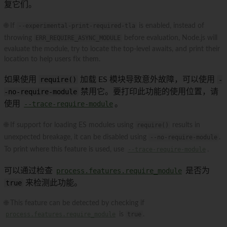
复它们。
🌐 If
--experimental-print-required-tla
is enabled, instead of
throwing
ERR_REQUIRE_ASYNC_MODULE
before evaluation, Node.js will
evaluate the module, try to locate the top-level awaits, and print their
location to help users fix them.
如果使用
require()
加载 ES 模块导致意外故障，可以使用
-
-no-require-module
禁用它。要打印此功能的使用位置，请
使用
--trace-require-module
。
🌐 If support for loading ES modules using
require()
results in
unexpected breakage, it can be disabled using
--no-require-module
.
To print where this feature is used, use
--trace-require-module
.
可以通过检查
process.features.require_module
是否为
true
来检测此功能。
🌐 This feature can be detected by checking if
process.features.require_module
is
true
.