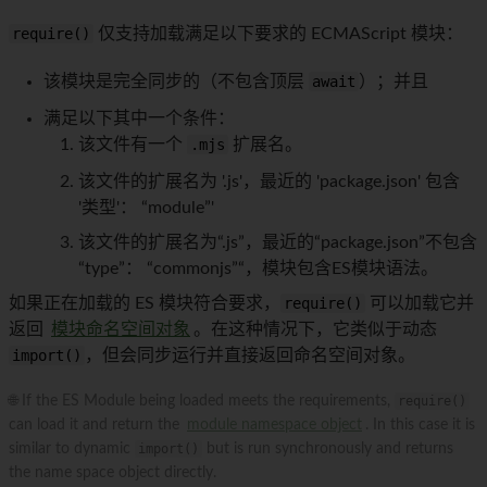
require()
仅支持加载满足以下要求的 ECMAScript 模块：
该模块是完全同步的（不包含顶层
await
）；并且
满足以下其中一个条件：
该文件有一个
.mjs
扩展名。
该文件的扩展名为 '.js'，最近的 'package.json' 包含
'类型'： “module”'
该文件的扩展名为“.js”，最近的“package.json”不包含
“type”： “commonjs”“，模块包含ES模块语法。
如果正在加载的 ES 模块符合要求，
require()
可以加载它并
返回
模块命名空间对象
。在这种情况下，它类似于动态
import()
，但会同步运行并直接返回命名空间对象。
🌐 If the ES Module being loaded meets the requirements,
require()
can load it and return the
module namespace object
. In this case it is
similar to dynamic
import()
but is run synchronously and returns
the name space object directly.