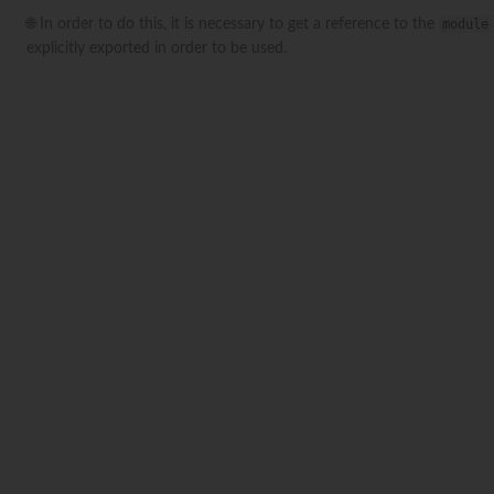
🌐 In order to do this, it is necessary to get a reference to the
module
explicitly exported in order to be used.