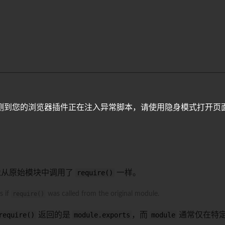
测到您的浏览器插件正在注入异常脚本，请使用隐身模式打开页
像从原始模块中调用了
require()
一样。
s if
require()
was called from the original module.
require()
返回的是
module.exports
，而
module
通常仅在特