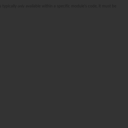
s typically
only
available within a specific module's code, it must be