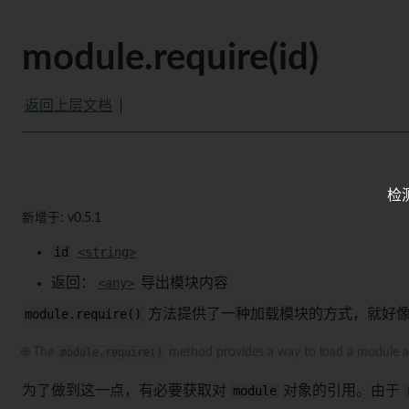
module.require(id)
返回上层文档
检
新增于: v0.5.1
id
<string>
返回：
<any>
导出模块内容
module.require()
方法提供了一种加载模块的方式，就好
🌐 The
module.require()
method provides a way to load a module a
为了做到这一点，有必要获取对
module
对象的引用。由于