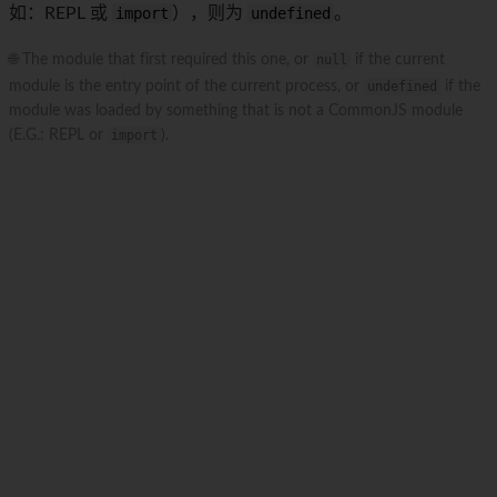
如：REPL 或
import
），则为
undefined
。
🌐 The module that first required this one, or
null
if the current
module is the entry point of the current process, or
undefined
if the
module was loaded by something that is not a CommonJS module
(E.G.: REPL or
import
).