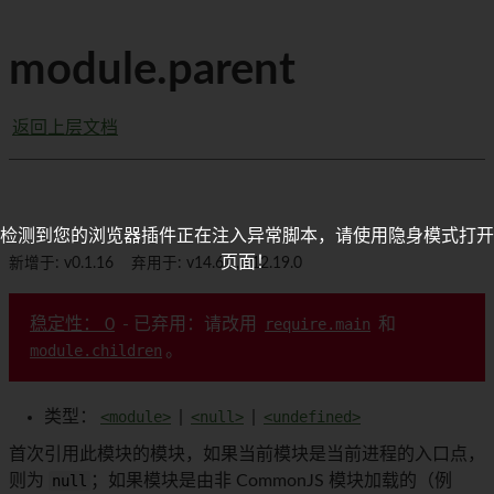
module.parent
返回上层文档
检测到您的浏览器插件正在注入异常脚本，请使用隐身模式打开
页面！
新增于: v0.1.16
弃用于: v14.6.0, v12.19.0
稳定性： 0
- 已弃用：请改用
require.main
和
module.children
。
类型：
<module>
|
<null>
|
<undefined>
首次引用此模块的模块，如果当前模块是当前进程的入口点，
则为
null
；如果模块是由非 CommonJS 模块加载的（例