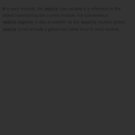
🌐 In each module, the
module
free variable is a reference to the
object representing the current module. For convenience,
module.exports
is also accessible via the
exports
module-global.
module
is not actually a global but rather local to each module.