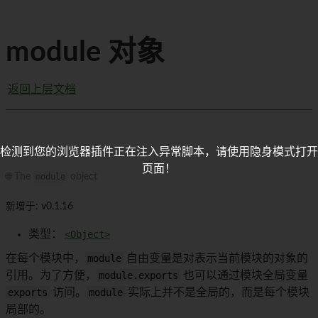
module 对象
返回上层文档
检测到您的浏览器插件正在注入异常脚本，请使用隐身模式打开
页面！
🌐 The
module
object
新增于: v0.1.16
类型：
<Object>
在每个模块中，
module
自由变量是对表示当前模块的对象的
引用。为了方便，
module.exports
也可以通过模块全局变量
exports
访问。
module
实际上并不是全局的，而是每个模块
局部的。