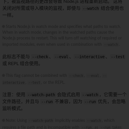
下，被监视路径的更改会导致 Node.js 进程重新启动。 这将
关闭对所需或导入模块的监视，即使与
--watch
结合使用也
一样。
🌐 Starts Node.js in watch mode and specifies what paths to watch.
When in watch mode, changes in the watched paths cause the
Node.js process to restart. This will turn off watching of required or
imported modules, even when used in combination with
--watch
.
此标志不能与
--check
、
--eval
、
--interactive
、
--test
或 REPL 组合使用。
🌐 This flag cannot be combined with
--check
,
--eval
,
--
interactive
,
--test
, or the REPL.
注意：使用
--watch-path
会隐式启用
--watch
，它需要一个
文件路径，并且与
--run
不兼容，因为
--run
优先，会忽略
监听模式。
🌐 Note: Using
--watch-path
implicitly enables
--watch
, which
requires a file path and is incompatible with
--run
, as
--run
takes